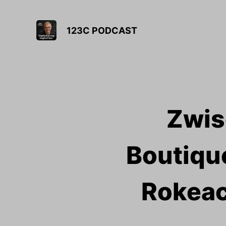
123C PODCAST
Zwis
Boutique
Rokeac