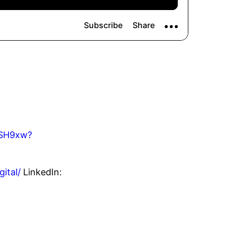
GSH9xw?
ital/
LinkedIn: