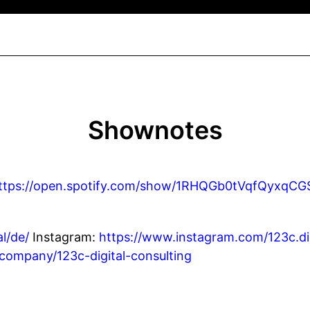
Shownotes
ttps://open.spotify.com/show/1RHQGb0tVqfQyxqC
al/de/
Instagram:
https://www.instagram.com/123c.dig
company/123c-digital-consulting