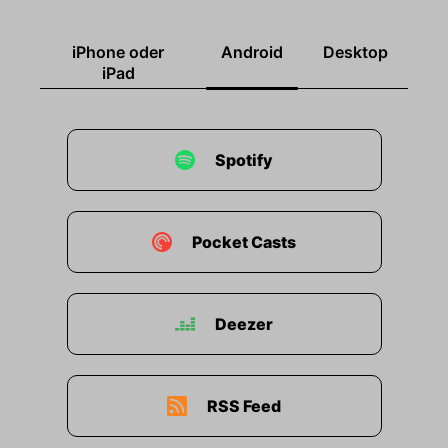
00:02:01: Er ist circa seit dem Jahr zwei
Tausend achtzehn im Ministerium tätig studierte
technisches Vertriebsmanagement und
iPhone oder
Android
Desktop
Unternehmensführung, und ist mit dreißig
iPad
Jahren eines der jüngsten CDOs Österreichs.
00:02:13: Aber Paul ist nicht nur CTO – er ist
Spotify
auch Bundesobmann in der österreichen
Kinderwelt?
00:02:18: und Schriftführer im Präsidium des
Pocket Casts
Hilfswerks Niederösterreich.
00:02:23: Eine Organisation mit zwei tausend
Deezer
achthundert Mitarbeitenden.
00:02:27: Sein Motto, ein Ziel ist ein Traum aber
mit Terminen!
RSS Feed
00:02:32: Vielen Dank für die Einladung und