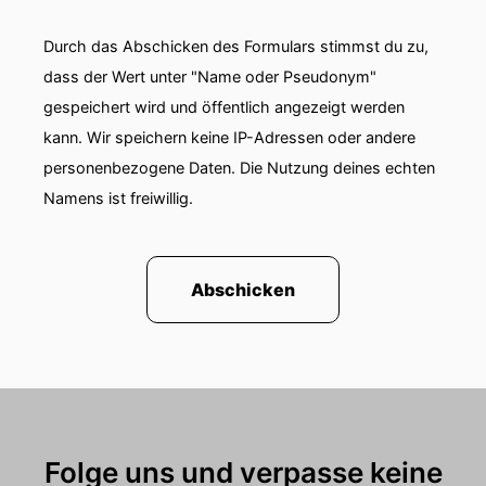
00:01:12: Stell dir vor ihr Bau das der
Durch das Abschicken des Formulars stimmst du zu,
südstärischen Pampa heraus einen Online-
dass der Wert unter "Name oder Pseudonym"
Versandhänder der heute sage und schreibe
zwei Millionen Pakete pro Jahr in achtzig
gespeichert wird und öffentlich angezeigt werden
Ländern schickt!
kann. Wir speichern keine IP-Adressen oder andere
personenbezogene Daten. Die Nutzung deines echten
00:01:23: Und dann kommt noch die bekannte
Namens ist freiwillig.
Drogerie Kette Müller und sagt, wir wollen ein
paar Prozente von euch kaufen.
00:01:29: Und von euch lernen wie eCommerce
Abschicken
wirklich geht!
00:01:33: Herzlich willkommen zu einer neuen
Folge des Eins, Zwei, Dreizeh Podcast dem
Podcast über digitale Transformation,
Innovationen und echte Unternehmerinsights.
Folge uns und verpasse keine
00:01:44: Ich spreche heute mit einem Mann der