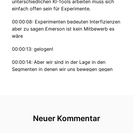
unterschiedlichen KI-Tools arbeiten muss sich
einfach offen sein für Experimente.
00:00:08: Experimenten bedeuten Interfizienzen
aber zu sagen Emerson ist kein Mitbewerb es
wäre
00:00:13: gelogen!
00:00:14: Aber wir sind in der Lage in den
Segmenten in denen wir uns bewegen gegen
Emerson zu behaupten zum Teil ist der online
Shop oder der online Auftritt als der All
Heilspringer kommuniziert worden.
00:00:27: Und wenn ich dann den Shop habe ist
die Frage, okay wie komme ich zum Setzen?
Neuer Kommentar
00:00:31: Wie komme ich zur Kunden.